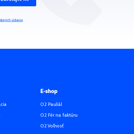
obných údajov
E-shop
ácia
O2 Paušál
u
O2 Fér na faktúru
O2 Voľnosť