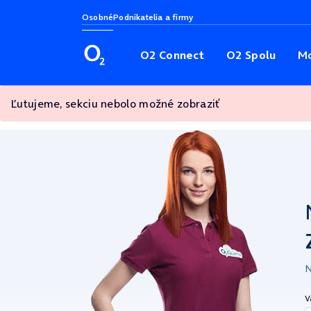
Osobné
Podnikatelia a firmy
O2 Connect
O2 Spolu
Mo
Ľutujeme, sekciu nebolo možné zobraziť
N
V