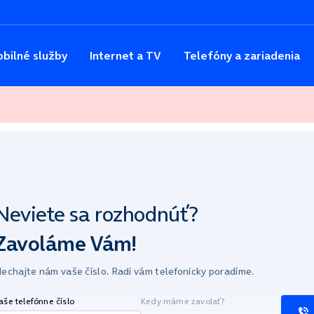
bilné služby
Internet a TV
Telefóny a zariadenia
Neviete sa
rozhodnúť?
Zavoláme Vám!
echajte nám vaše číslo.
Radi vám telefonicky poradíme.
aše telefónne číslo
Kedy máme zavolať?