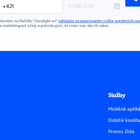
liknutím na tlačidlo "Zavolajte mi"
súhlasím so spracovaním vyššie uvedených os
a marketingové účely a potvrdzujem, že mám viac ako 16 rokov.
Služby
Mobilná aplik
Dobitie kredit
Prenos čísla