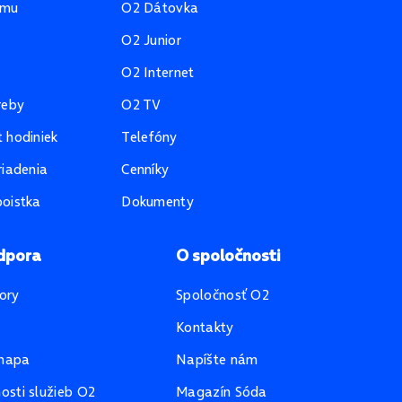
amu
O2 Dátovka
O2 Junior
O2 Internet
reby
O2 TV
 hodiniek
Telefóny
riadenia
Cenníky
oistka
Dokumenty
dpora
O spoločnosti
ory
Spoločnosť O2
Kontakty
mapa
Napíšte nám
sti služieb O2
Magazín Sóda