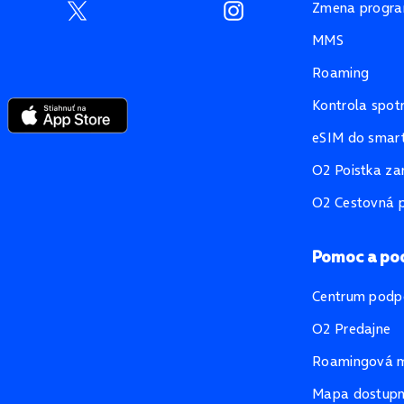
Zmena progr
MMS
Roaming
Kontrola spot
eSIM do smart
O2 Poistka za
O2 Cestovná p
Pomoc a po
Centrum podp
O2 Predajne
Roamingová 
Mapa dostupno