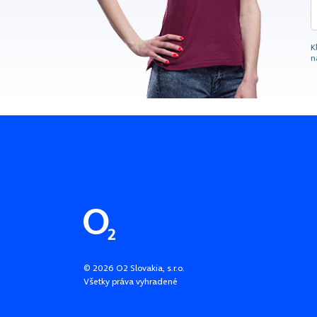
K
n
Pätička stránky
©
2026
O2 Slovakia, s.r.o.
Všetky práva vyhradené