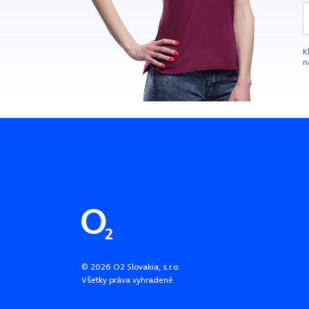
K
n
Pätička stránky
©
2026
O2 Slovakia, s.r.o.
Všetky práva vyhradené