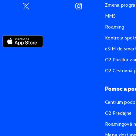
Zmena progr
MMS
Roaming
Kontrola spot
eSIM do smart
O2 Poistka za
O2 Cestovná p
Pomoc a po
Centrum podp
O2 Predajne
Roamingová 
Mapa dostupno