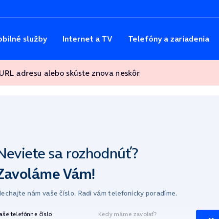
bilné služby
Internet a TV
Telefóny a zariadenia
 URL adresu alebo skúste znova neskôr
Neviete sa
rozhodnúť?
Zavoláme Vám!
echajte nám vaše číslo.
Radi vám telefonicky poradíme.
aše telefónne číslo
Kedy máme zavolať?