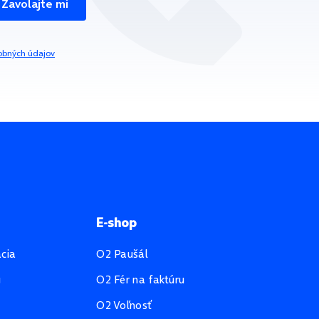
Zavolajte mi
obných údajov
E-shop
ácia
O2 Paušál
u
O2 Fér na faktúru
O2 Voľnosť