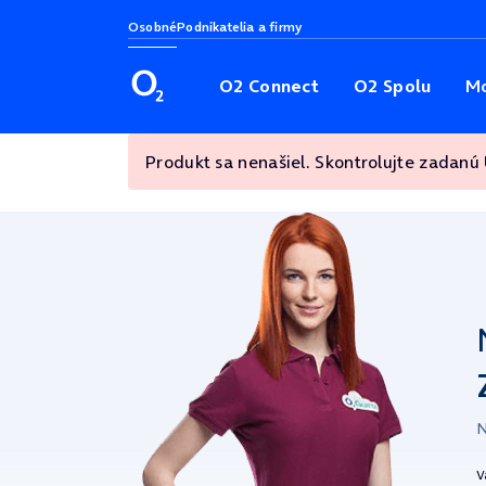
Osobné
Podnikatelia a firmy
O2 Connect
O2 Spolu
Mo
Produkt sa nenašiel. Skontrolujte zadanú
N
V