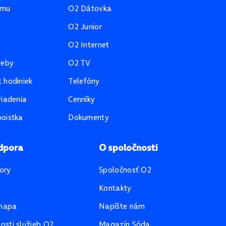
amu
O2 Dátovka
O2 Junior
O2 Internet
reby
O2 TV
 hodiniek
Telefóny
riadenia
Cenníky
oistka
Dokumenty
dpora
O spoločnosti
ory
Spoločnosť O2
Kontakty
mapa
Napíšte nám
sti služieb O2
Magazín Sóda