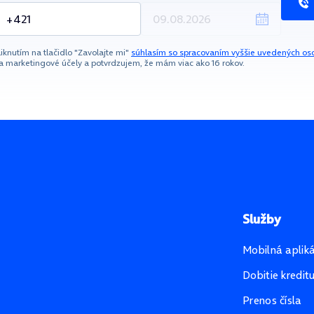
liknutím na tlačidlo "Zavolajte mi"
súhlasím so spracovaním vyššie uvedených os
a marketingové účely a potvrdzujem, že mám viac ako 16 rokov.
Služby
Mobilná aplik
Dobitie kredit
Prenos čísla