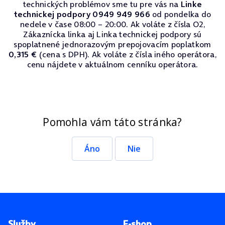
technických problémov sme tu pre vás na
Linke
technickej podpory 0949 949 966
od pondelka do
nedele v čase 08:00 – 20:00. Ak voláte z čísla O2,
Zákaznícka linka aj Linka technickej podpory sú
spoplatnené jednorazovým prepojovacím poplatkom
0,315 €
(cena s DPH). Ak voláte z čísla iného operátora,
cenu nájdete v aktuálnom cenníku operátora.
Pomohla vám táto stránka?
Áno
Nie
Pätička stránky
Služby
E-shop