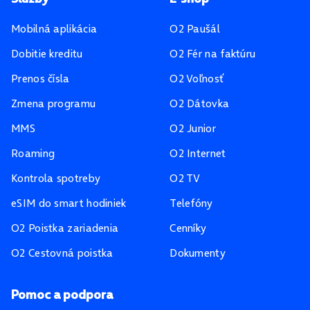
Mobilná aplikácia
O2 Paušál
Dobitie kreditu
O2 Fér na faktúru
Prenos čísla
O2 Voľnosť
Zmena programu
O2 Dátovka
MMS
O2 Junior
Roaming
O2 Internet
Kontrola spotreby
O2 TV
eSIM do smart hodiniek
Telefóny
O2 Poistka zariadenia
Cenníky
O2 Cestovná poistka
Dokumenty
Pomoc a podpora