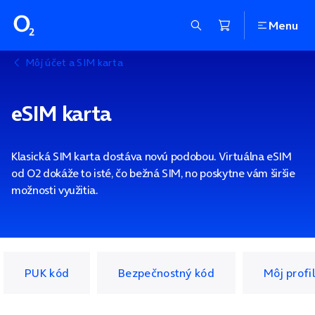
Menu
Môj účet a SIM karta
eSIM karta
Klasická SIM karta dostáva novú podobou. Virtuálna eSIM
od O2 dokáže to isté, čo bežná SIM, no poskytne vám širšie
možnosti využitia.
PUK kód
Bezpečnostný kód
Môj profil