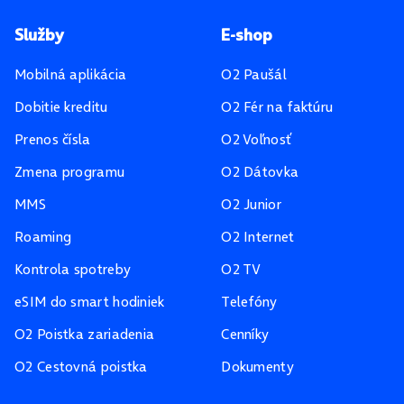
Pätička stránky
Služby
E-shop
Mobilná aplikácia
O2 Paušál
Dobitie kreditu
O2 Fér na faktúru
Prenos čísla
O2 Voľnosť
Zmena programu
O2 Dátovka
MMS
O2 Junior
Roaming
O2 Internet
Kontrola spotreby
O2 TV
eSIM do smart hodiniek
Telefóny
O2 Poistka zariadenia
Cenníky
O2 Cestovná poistka
Dokumenty