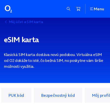
Menu
Môj účet a SIM karta
eSIM karta
Klasická SIM karta dostáva novú podobou. Virtuálna eSIM
od O2 dokáže to isté, čo bežná SIM, no poskytne vám širšie
možnosti využitia.
PUK kód
Bezpečnostný kód
Môj profil