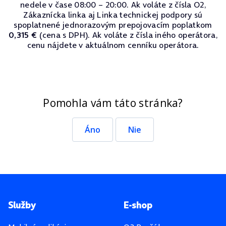
nedele v čase 08:00 – 20:00. Ak voláte z čísla O2,
Zákaznícka linka aj Linka technickej podpory sú
spoplatnené jednorazovým prepojovacím poplatkom
0,315 €
(cena s DPH). Ak voláte z čísla iného operátora,
cenu nájdete v aktuálnom cenníku operátora.
Pomohla vám táto stránka?
Áno
Nie
Pätička stránky
Služby
E-shop