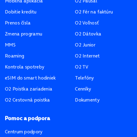
Mobilná aplikácia
O2 Paušál
Dobitie kreditu
O2 Fér na faktúru
Prenos čísla
O2 Voľnosť
Zmena programu
O2 Dátovka
MMS
O2 Junior
Roaming
O2 Internet
Kontrola spotreby
O2 TV
eSIM do smart hodiniek
Telefóny
O2 Poistka zariadenia
Cenníky
O2 Cestovná poistka
Dokumenty
Pomoc a podpora
Centrum podpory