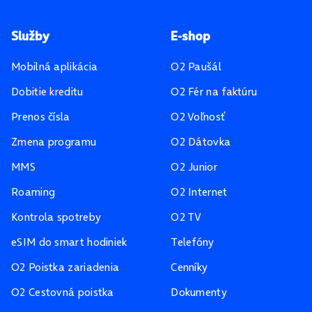
Pätička stránky
Služby
E-shop
Mobilná aplikácia
O2 Paušál
Dobitie kreditu
O2 Fér na faktúru
Prenos čísla
O2 Voľnosť
Zmena programu
O2 Dátovka
MMS
O2 Junior
Roaming
O2 Internet
Kontrola spotreby
O2 TV
eSIM do smart hodiniek
Telefóny
O2 Poistka zariadenia
Cenníky
O2 Cestovná poistka
Dokumenty