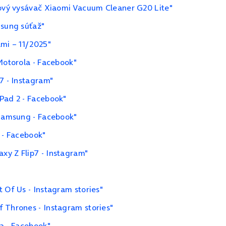
čový vysávač Xiaomi Vacuum Cleaner G20 Lite"
msung súťaž"
ami – 11/2025"
Motorola - Facebook"
7 - Instagram"
Pad 2 - Facebook"
 Samsung - Facebook"
 - Facebook"
xy Z Flip7 - Instagram"
 Of Us - Instagram stories"
 Thrones - Instagram stories"
9a - Facebook"