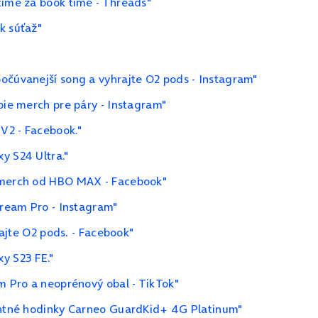
time za book time - Threads"
k súťaž"
očúvanejší song a vyhrajte O2 pods - Instagram"
bie merch pre páry - Instagram"
V2 - Facebook."
y S24 Ultra."
a merch od HBO MAX - Facebook"
tream Pro - Instagram"
rajte O2 pods. - Facebook"
y S23 FE."
m Pro a neoprénový obal - TikTok"
gentné hodinky Carneo GuardKid+ 4G Platinum"