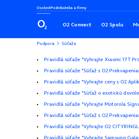
Osobné
Podnikatelia a firmy
O2 Connect
O2 Spolu
Mo
Podpora
Súťaže
Pravidlá súťaže "Vyhrajte Xiaomi 17T Pr
Pravidlá súťaže "Súťaž s O2 Prekvapeni
Pravidlá súťaže "Vyhrajte ceny s O2 Apli
Pravidlá súťaže "Súťaž o exotickú dovol
Pravidlá súťaže "Vyhrajte Motorola Sign
Pravidlá súťaže "Súťaž s O2 Prekvapeni
Pravidlá súťaže "Vyhrajte O2 CITYRINGL
Pravidlá súťaže "Vyhrajte Samsung Gala