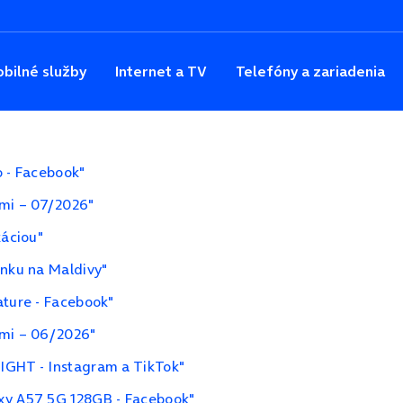
bilné služby
Internet a TV
Telefóny a zariadenia
o - Facebook"
ami – 07/2026"
káciou"
enku na Maldivy"
ature - Facebook"
ami – 06/2026"
IGHT - Instagram a TikTok"
xy A57 5G 128GB - Facebook"