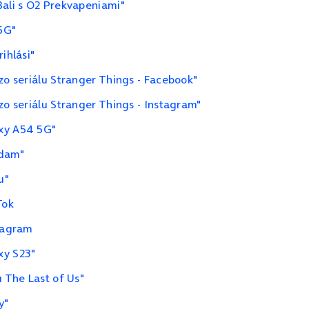
Bali s O2 Prekvapeniami"
 5G"
ihlási"
zo seriálu Stranger Things - Facebook"
zo seriálu Stranger Things - Instagram"
axy A54 5G"
Adam"
u"
Tok
stagram
xy S23"
u The Last of Us"
y"