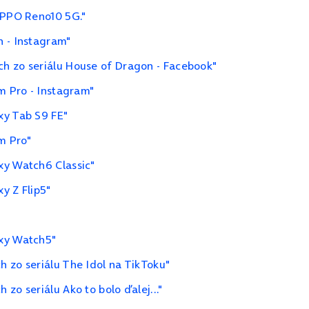
OPPO Reno10 5G."
h - Instagram"
h zo seriálu House of Dragon - Facebook"
m Pro - Instagram"
xy Tab S9 FE"
m Pro"
xy Watch6 Classic"
y Z Flip5"
axy Watch5"
 zo seriálu The Idol na TikToku"
zo seriálu Ako to bolo ďalej..."