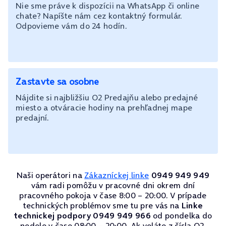
Nie sme práve k dispozícii na WhatsApp či online
chate? Napíšte nám cez kontaktný formulár.
Odpovieme vám do 24 hodín.
Zastavte sa osobne
Nájdite si najbližšiu O2 Predajňu alebo predajné
miesto a otváracie hodiny na prehľadnej mape
predajní.
Naši operátori na
Zákazníckej linke
0949 949 949
vám radi pomôžu v pracovné dni okrem dní
pracovného pokoja v čase 8:00 – 20:00. V prípade
technických problémov sme tu pre vás na
Linke
technickej podpory 0949 949 966
od pondelka do
nedele v čase 08:00 – 20:00. Ak voláte z čísla O2,