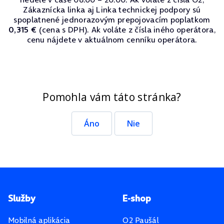
Zákaznícka linka aj Linka technickej podpory sú
spoplatnené jednorazovým prepojovacím poplatkom
0,315 €
(cena s DPH). Ak voláte z čísla iného operátora,
cenu nájdete v aktuálnom cenníku operátora.
Pomohla vám táto stránka?
Áno
Nie
Pätička stránky
Služby
E-shop
Mobilná aplikácia
O2 Paušál