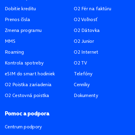
Dobitie kreditu
O2 Fér na faktúru
Prenos čísla
O2 Voľnosť
Zmena programu
O2 Dátovka
MMS
O2 Junior
Roaming
O2 Internet
Kontrola spotreby
O2 TV
eSIM do smart hodiniek
Telefóny
O2 Poistka zariadenia
Cenníky
O2 Cestovná poistka
Dokumenty
Pomoc a podpora
Centrum podpory