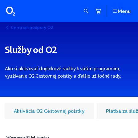
Menu
Centrum podpory O2
Služby od O2
Ako si aktivovať doplnkové služby k vašim programom,
využívanie O2 Cestovnej poistky a ďalšie užitočné rady.
Aktivácia O2 Cestovnej poistky
Platba za slu
Výmena SIM karty